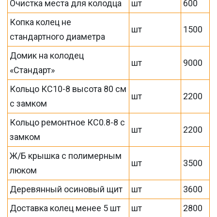
Очистка места для колодца
шт
600
Копка колец не
шт
1500
стандартного диаметра
Домик на колодец
шт
9000
«Стандарт»
Кольцо КС10-8 высота 80 см
шт
2200
с замком
Кольцо ремонтное КС0.8-8 с
шт
2200
замком
Ж/Б крышка с полимерным
шт
3500
люком
Деревянный осиновый щит
шт
3600
Доставка колец менее 5 шт
шт
2800