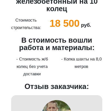
5
железобетонный на 10
колец
18 500
Стоимость
руб.
строительства:
с
В стоимость вошли
работа и материалы:
а
- Стоимость ж/б
- Копка шахты на 8,0
колец без учета
метров
доставки
Отзыв заказчика: