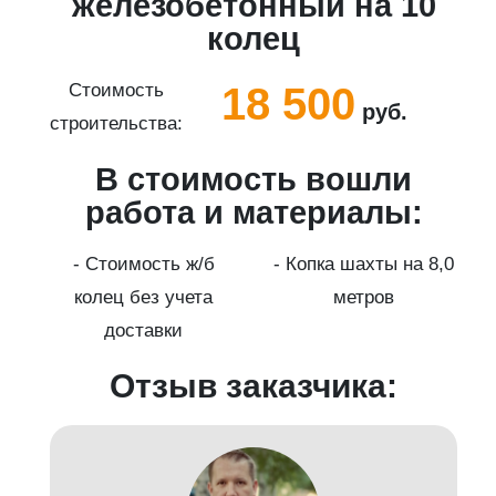
5
железобетонный на 10
колец
18 500
Стоимость
руб.
строительства:
с
В стоимость вошли
работа и материалы:
а
- Стоимость ж/б
- Копка шахты на 8,0
колец без учета
метров
доставки
Отзыв заказчика: