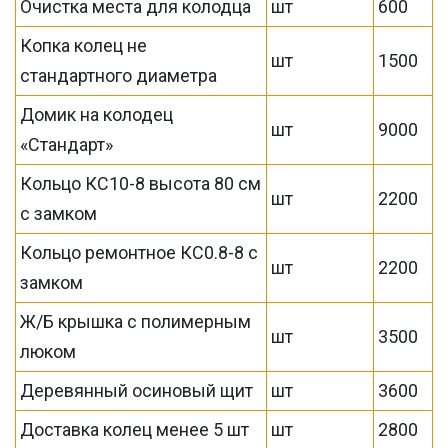
Очистка места для колодца
шт
600
Копка колец не
шт
1500
стандартного диаметра
Домик на колодец
шт
9000
«Стандарт»
Кольцо КС10-8 высота 80 см
шт
2200
с замком
Кольцо ремонтное КС0.8-8 с
шт
2200
замком
Ж/Б крышка с полимерным
шт
3500
люком
Деревянный осиновый щит
шт
3600
Доставка колец менее 5 шт
шт
2800